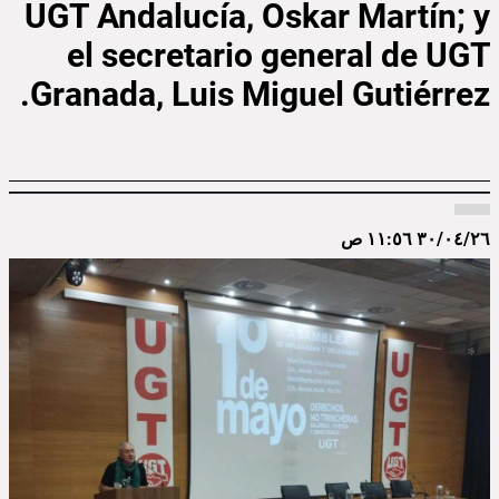
UGT Andalucía, Oskar Martín; y
el secretario general de UGT
Granada, Luis Miguel Gutiérrez.
٣٠/٠٤/٢٦ ١١:٥٦ ص