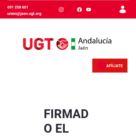
跳转到主内容
691 258 601
union@jaen.ugt.org
AFÍLIATE
FIRMADO EL CONVENIO PROVINCIAL DE INDU
FIRMAD
O EL