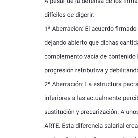
A pesar de la defensa de los firm
difíciles de digerir:
1ª Aberración: El acuerdo firmado
dejando abierto que dichas cantid
complemento vacía de contenido las
progresión retributiva y debilitan
2ª Aberración: La estructura pact
inferiores a las actualmente perc
sustitución y precarización. A unos
ARTE. Esta diferencia salarial cr