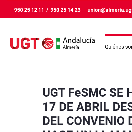
跳转到主内容
950 25 12 11
/
950 25 14 23
union@almeria.ug
Quiénes s
UGT FeSMC SE HA MOVILIZADO, EN TODA ESP
UGT FeSMC SE 
17 DE ABRIL D
DEL CONVENIO 