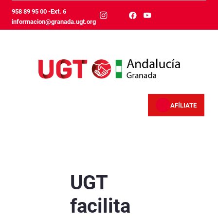
Skip to Main Content
958 89 95 00 -Ext. 6
informacion@granada.ugt.org
AFÍLIATE
UGT facilita la obtención en Granada del Cert
UGT
facilita