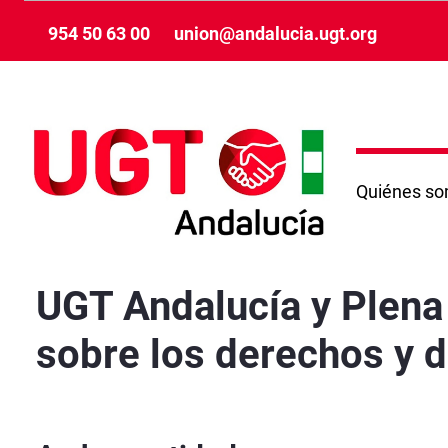
Skip to Main Content
954 50 63 00
union@andalucia.ugt.org
Quiénes s
UGT Andalucía y Plena inclusión Andalucía im
UGT Andalucía y Plena
sobre los derechos y 