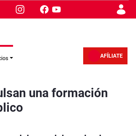
AFÍLIATE
cios
beres del empleado público
ulsan una formación
lico