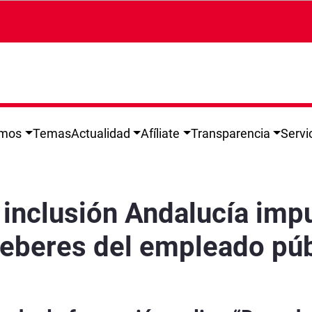
omos
Temas
Actualidad
Afíliate
Transparencia
Servi
pulsan una formación sobre los derechos y de
 inclusión Andalucía imp
deberes del empleado púb