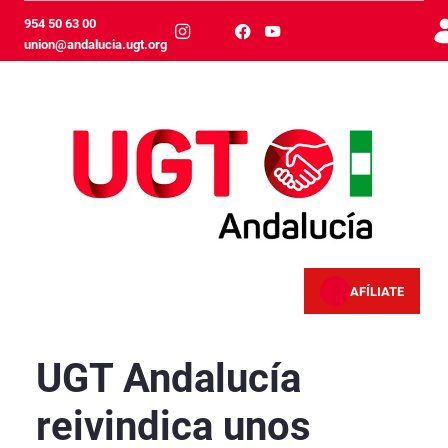
Skip to Main Content
954 50 63 00
union@andalucia.ugt.org
AFÍLIATE
UGT Andalucía reivindica unos servicios públic
UGT Andalucía
reivindica unos