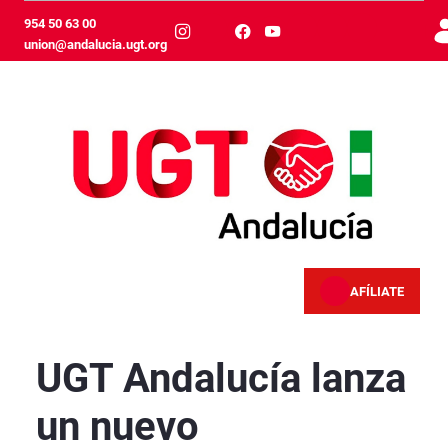
Skip to Main Content
954 50 63 00
union@andalucia.ugt.org
AFÍLIATE
UGT Andalucía lanza un nuevo documental sobr
UGT Andalucía lanza
un nuevo