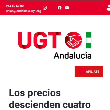
Skip to Main Content
954 50 63 00
union@andalucia.ugt.org
AFÍLIATE
Los precios descienden cuatro décimas y recu
Los precios
descienden cuatro