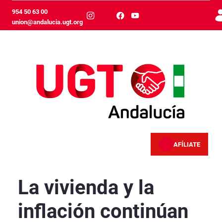
Skip to Main Content
954 50 63 00
union@andalucia.ugt.org
AFÍLIATE
La vivienda y la inflación continúan alejando 
La vivienda y la
inflación continúan