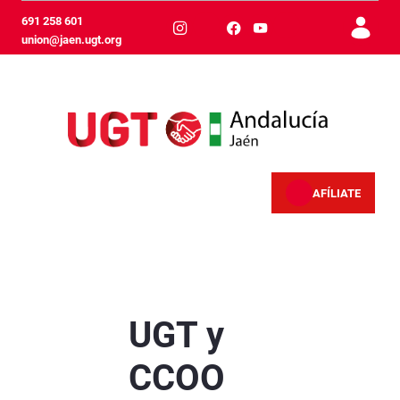
Hoppa till huvudinnehåll
691 258 601
union@jaen.ugt.org
AFÍLIATE
UGT y CCOO presentan las movilizaciones del 
UGT y
CCOO