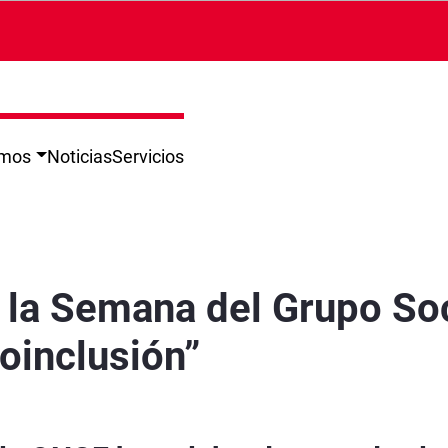
omos
Noticias
Servicios
n Andalucía: “Tecnoinclusión” - Jaén
 la Semana del Grupo Soc
oinclusión”