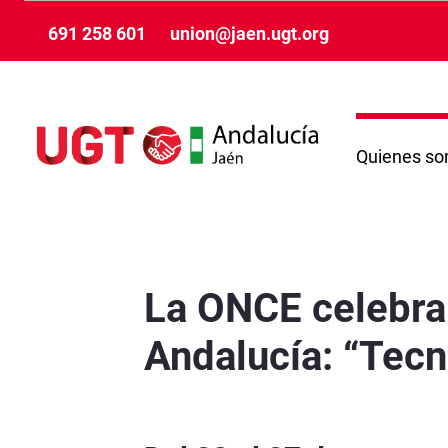
Hoppa till huvudinnehåll
691 258 601
union@jaen.ugt.org
Quienes s
La ONCE celebra la Semana del Grupo Social e
La ONCE celebra
Andalucía: “Tecn