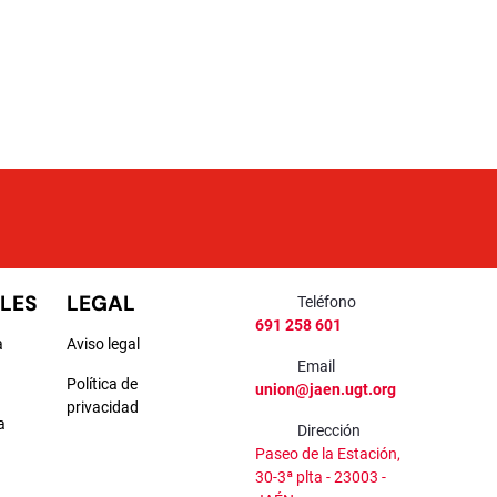
LES
LEGAL
Teléfono
691 258 601
a
Aviso legal
Email
Política de
union@jaen.ugt.org
privacidad
a
Dirección
Paseo de la Estación,
a
30-3ª plta - 23003 -