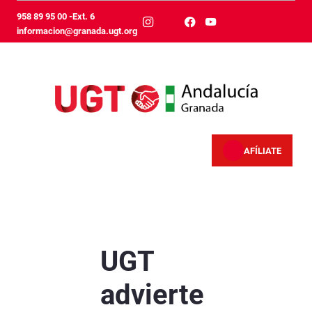
Hoppa till huvudinnehåll
958 89 95 00 -Ext. 6
informacion@granada.ugt.org
AFÍLIATE
UGT advierte sobre el lado oscuro del empleo 
UGT
advierte