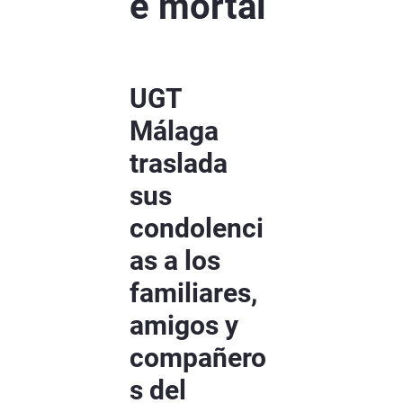
e mortal
UGT
Málaga
traslada
sus
condolenci
as a los
familiares,
amigos y
compañero
s del