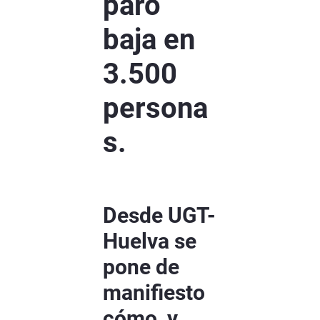
paro
baja en
3.500
persona
s.
Desde UGT-
Huelva se
pone de
manifiesto
cómo, y