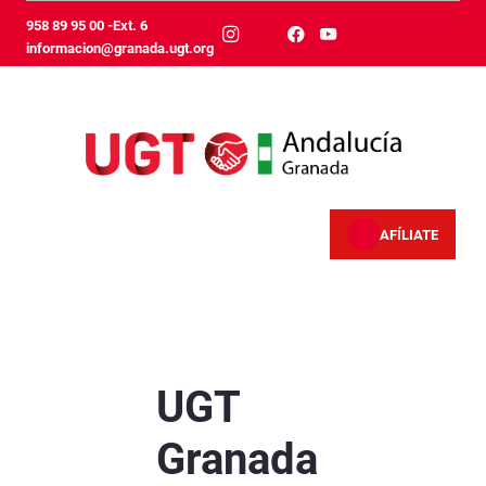
Overslaan en naar hoofdinhoud gaan
958 89 95 00 -Ext. 6
informacion@granada.ugt.org
AFÍLIATE
UGT Granada celebra su primer Comité Constituy
UGT
Granada