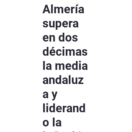
Almería
supera
en dos
décimas
la media
andaluz
a y
liderand
o la