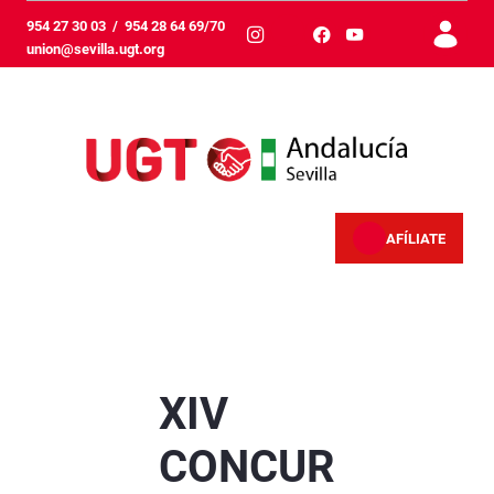
メインコンテンツにスキップ
954 27 30 03
/
954 28 64 69/70
union@sevilla.ugt.org
AFÍLIATE
XIV CONCURSO RELATO LITERARIO Alberto Fer
XIV
CONCUR