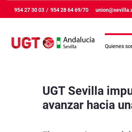
メインコンテンツにスキップ
954 27 30 03
/
954 28 64 69/70
union@sevilla.
Quienes s
UGT Sevilla impulsa la formación del empleo p
UGT Sevilla impu
avanzar hacia un