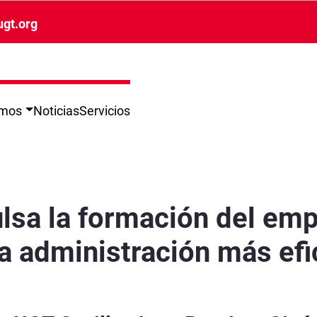
ugt.org
omos
Noticias
Servicios
úblico para avanzar hacia una administración 
lsa la formación del emp
a administración más efi