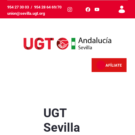
メインコンテンツにスキップ
954 27 30 03
/
954 28 64 69/70
union@sevilla.ugt.org
AFÍLIATE
PRIMERO de MAYO - Sevilla
UGT
Sevilla