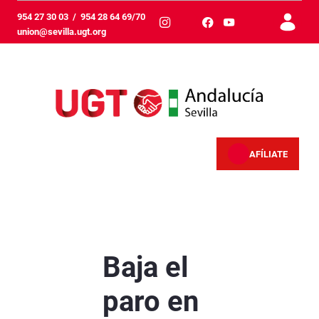
メインコンテンツにスキップ
954 27 30 03
/
954 28 64 69/70
union@sevilla.ugt.org
AFÍLIATE
Baja el paro en Sevilla, pero se afianza la prec
Baja el
paro en