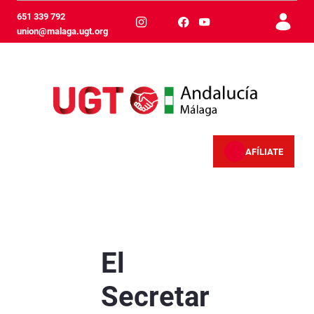
メインコンテンツにスキップ
651 339 792
union@malaga.ugt.org
AFÍLIATE
El Secretario General interviene en el program
El
Secretar