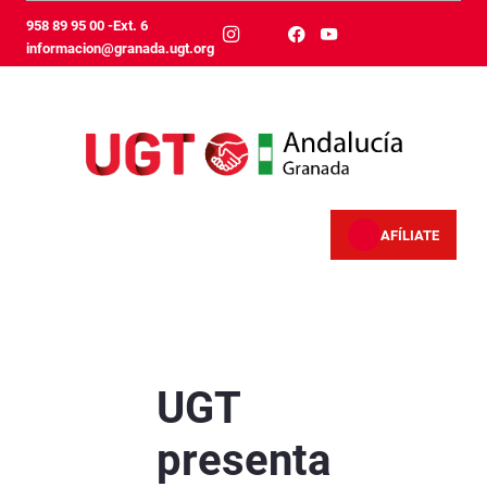
メインコンテンツにスキップ
958 89 95 00 -Ext. 6
informacion@granada.ugt.org
AFÍLIATE
UGT presenta en Granada un decálogo de medid
UGT
presenta