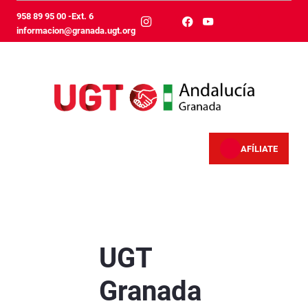
メインコンテンツにスキップ
958 89 95 00 -Ext. 6
informacion@granada.ugt.org
AFÍLIATE
UGT Granada reclama incrementos salariales m
UGT
Granada