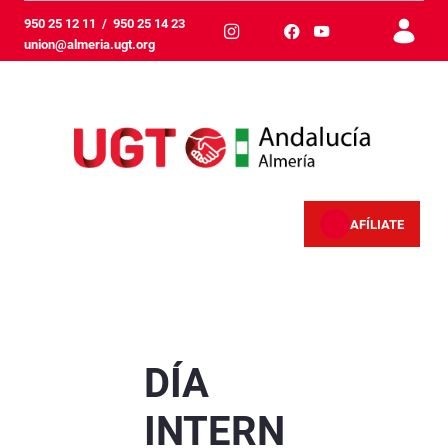
メインコンテンツにスキップ
950 25 12 11
/
950 25 14 23
union@almeria.ugt.org
AFÍLIATE
SEGURIDAD Y SALUD LABORAL - Almería
DÍA
INTERN