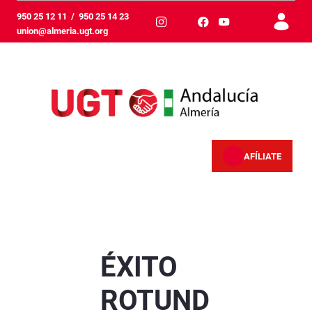
メインコンテンツにスキップ
950 25 12 11
/
950 25 14 23
union@almeria.ugt.org
AFÍLIATE
ÉXITO ROTUNDO: MILES DE TRABAJADODOR
ÉXITO
ROTUND