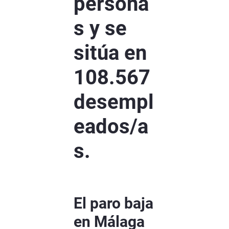
persona
s y se
sitúa en
108.567
desempl
eados/a
s.
El paro baja
en Málaga