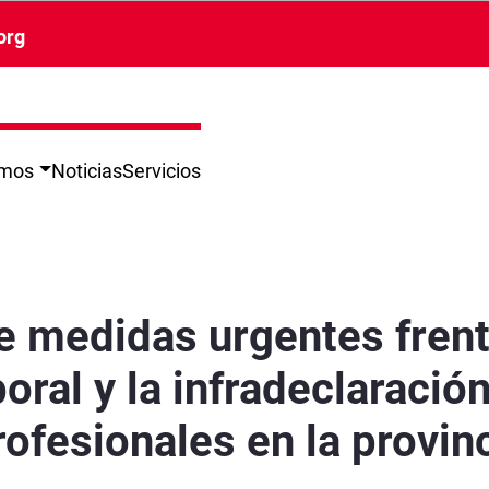
org
omos
Noticias
Servicios
 siniestralidad laboral y la infradeclaración 
 medidas urgentes frent
boral y la infradeclaració
fesionales en la provin