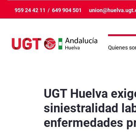
Ugrás a fő tartalomhoz
959 24 42 11
/
649 904 501
union@huelva.ugt.
Quienes s
UGT Huelva exige medidas urgentes frente a la
UGT Huelva exige
siniestralidad la
enfermedades pro