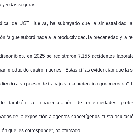
o y vidas seguras.
ndical de UGT Huelva, ha subrayado que la siniestralidad la
ón “sigue subordinada a la productividad, la precariedad y la r
disponibles, en 2025 se registraron 7.155 accidentes labora
han producido cuatro muertes. “Estas cifras evidencian que la 
diendo a su puesto de trabajo sin la protección que merecen”, 
do también la infradeclaración de enfermedades profes
ivadas de la exposición a agentes cancerígenos. “Esta ocultaci
ción que les corresponde”, ha afirmado.