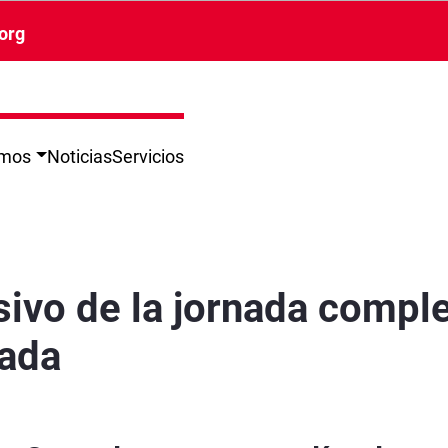
org
omos
Noticias
Servicios
e huelga en el Metro de Granada - Granada
ivo de la jornada comple
nada