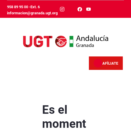
Ugrás a fő tartalomhoz
958 89 95 00 -Ext. 6
informacion@granada.ugt.org
AFÍLIATE
Es el momento de reforzar salarios, proteger 
Es el
moment