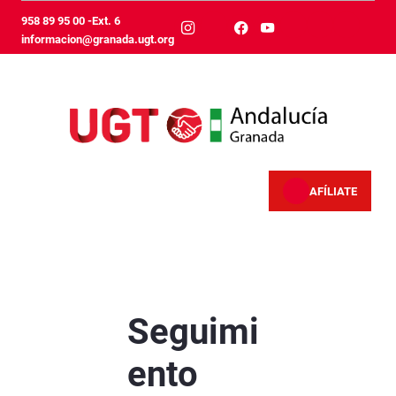
Saut au contenu principal
958 89 95 00 -Ext. 6
informacion@granada.ugt.org
AFÍLIATE
Seguimiento masivo de la jornada completa d
Seguimi
ento