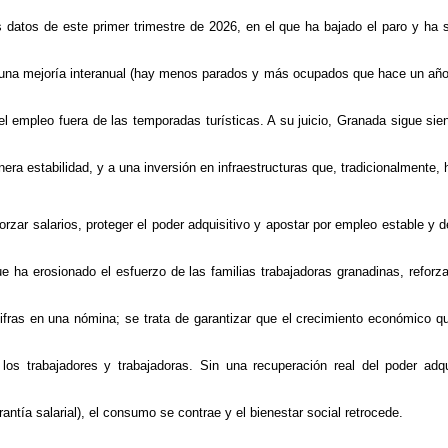
os datos de este primer trimestre de 2026, en el que ha bajado el paro y ha
una mejoría interanual (hay menos parados y más ocupados que hace un año)
e el empleo fuera de
las temporadas turísticas.
A su juicio, Granada sigue si
ra estabilidad, y a una inversión en infraestructuras que, tradicionalmente, 
zar salarios, proteger el poder adquisitivo y apostar por empleo estable y de
 ha erosionado el esfuerzo de las familias trabajadoras granadinas, reforzar 
cifras en una nómina; se trata de garantizar que el crecimiento económico qu
os trabajadores y trabajadoras. Sin una recuperación real del poder adqu
antía salarial), el consumo se contrae y el bienestar social retrocede.