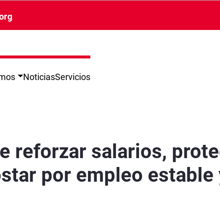
org
omos
Noticias
Servicios
el poder adquisitivo y apostar por empleo esta
 reforzar salarios, prote
ostar por empleo estable 