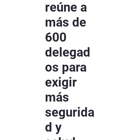
reúne a
más de
600
delegad
os para
exigir
más
segurida
d y