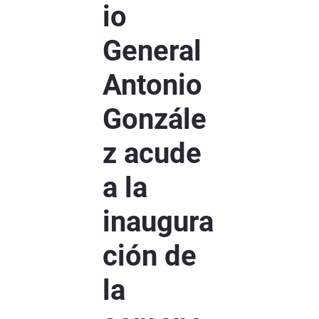
io
General
Antonio
Gonzále
z acude
a la
inaugura
ción de
la