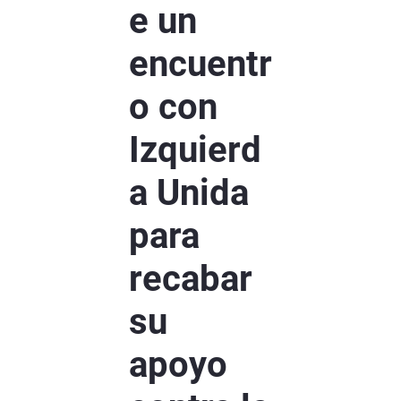
e un
encuentr
o con
Izquierd
a Unida
para
recabar
su
apoyo