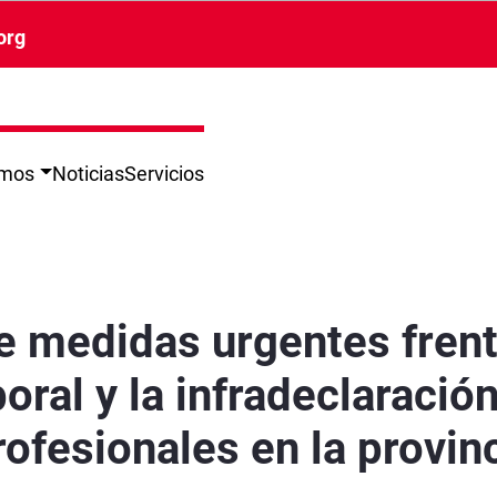
org
omos
Noticias
Servicios
 siniestralidad laboral y la infradeclaración 
 medidas urgentes frent
boral y la infradeclaració
fesionales en la provin