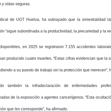
o y vidas seguras.
ndical de UGT Huelva, ha subrayado que la siniestralidad la
ón “sigue subordinada a la productividad, la precariedad y la r
disponibles, en 2025 se registraron 7.155 accidentes labora
han producido cuatro muertes. “Estas cifras evidencian que la 
diendo a su puesto de trabajo sin la protección que merecen”, 
do también la infradeclaración de enfermedades profes
ivadas de la exposición a agentes cancerígenos. “Esta ocultaci
ción que les corresponde”, ha afirmado.