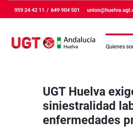
Salta al contingut principal
959 24 42 11
/
649 904 501
union@huelva.ugt.
Quienes s
UGT Huelva exige medidas urgentes frente a la
UGT Huelva exige
siniestralidad la
enfermedades pro