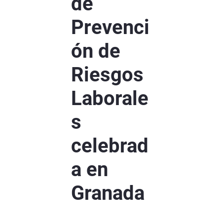
de
Prevenci
ón de
Riesgos
Laborale
s
celebrad
a en
Granada