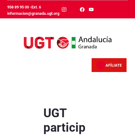
Salta al contingut principal
958 89 95 00 -Ext. 6
informacion@granada.ugt.org
AFÍLIATE
UGT participa en la reunión de la Comisión 
UGT
particip