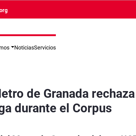
org
omos
Noticias
Servicios
preacuerdo y mantiene la huelga durante el Co
 Metro de Granada rechaza
ga durante el Corpus