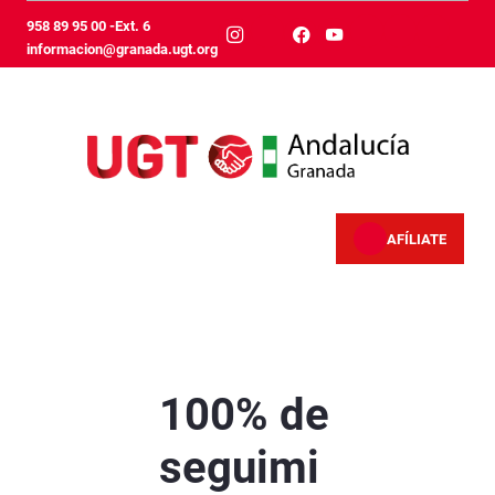
Salta al contingut principal
958 89 95 00 -Ext. 6
informacion@granada.ugt.org
AFÍLIATE
100% de seguimiento en los paros convocados
100% de
seguimi