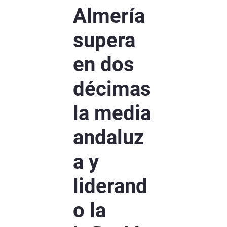
Almería
supera
en dos
décimas
la media
andaluz
a y
liderand
o la