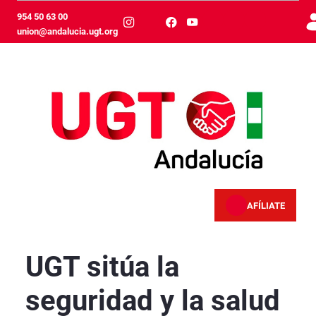
Salta al contingut principal
954 50 63 00
union@andalucia.ugt.org
AFÍLIATE
UGT sitúa la seguridad y la salud en el trabaj
UGT sitúa la
seguridad y la salud