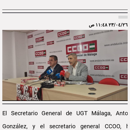
٢٣/٠٤/٢٦ ١١:٤٨ ص
El Secretario General de UGT Málaga, Anton
González, y el secretario general CCOO, h