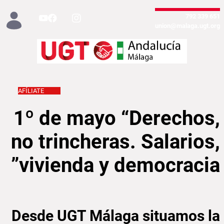
تخطي إلى المحتوى الرئيسي
651 339 792
union@malaga.ugt.org
AFÍLIATE
alarios, vivienda y democracia” - Málaga
1º de mayo “Derechos,
no trincheras. Salarios,
vivienda y democracia”
Desde UGT Málaga situamos la