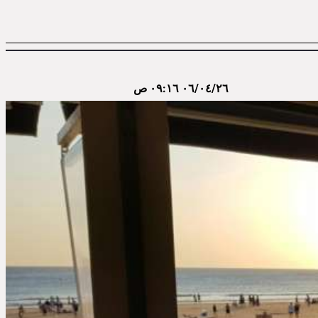
٠٦/٠٤/٢٦ ٠٩:١٦ ص