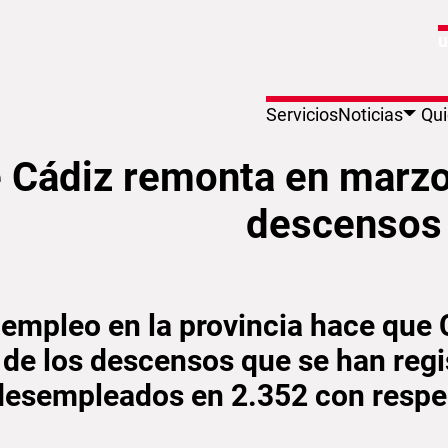
u
Servicios
Noticias
Qu
onta en marzo encabezando la lista de de
e Cádiz remonta en marzo
descensos d
 empleo en la provincia hace que 
 de los descensos que se han regi
desempleados en 2.352 con respect