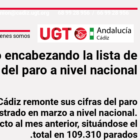
تخطي إلى المحتوى الرئيسي
nion@cadiz.ugt.org
956 28 99 68
/
956 28 99 66
ienes somos
scensos del paro a nivel nacional - Cádiz
 encabezando la lista de
el paro a nivel nacional
Cádiz remonte sus cifras del paro
strado en marzo a nivel nacional.
o al mes anterior, situándose el
total en 109.310 parados.