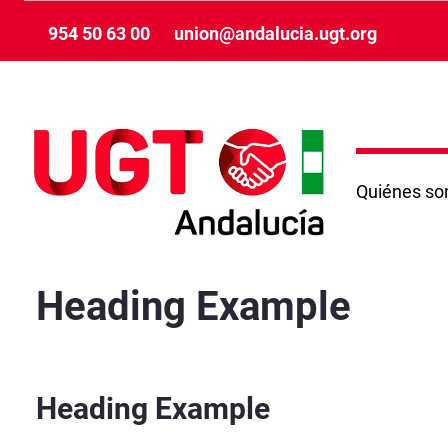
Skip to Main Content
954 50 63 00
union@andalucia.ugt.org
Quiénes s
Noticias_PlantillaPaginaVisualizacion
Heading Example
Heading Example