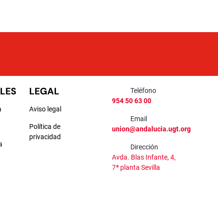
LES
LEGAL
Teléfono
954 50 63 00
a
Aviso legal
Email
Política de
union@andalucia.ugt.org
privacidad
a
Dirección
Avda. Blas Infante, 4,
a
7ª planta Sevilla