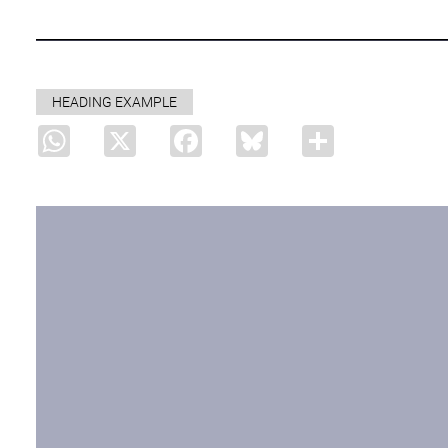
HEADING EXAMPLE
WhatsApp
X
Facebook
Bluesky
Share