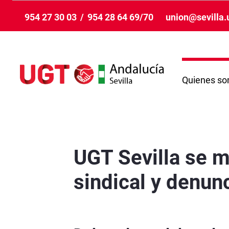
Skip to Main Content
954 27 30 03
/
954 28 64 69/70
union@sevilla.
Quienes s
UGT Sevilla se moviliza contra el recorte en f
UGT Sevilla se m
sindical y denun