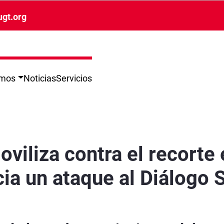
ugt.org
omos
Noticias
Servicios
ormación sindical y denuncia un ataque al Diálo
oviliza contra el recorte
cia un ataque al Diálogo 