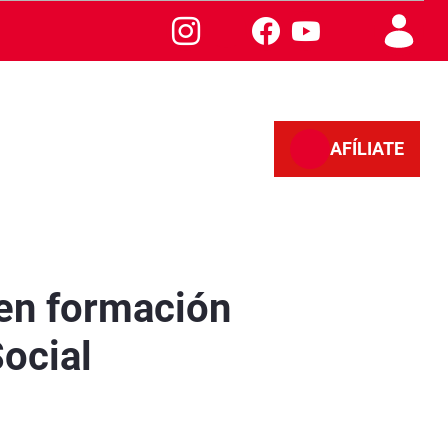
AFÍLIATE
go Social - Sevilla
 en formación
Social