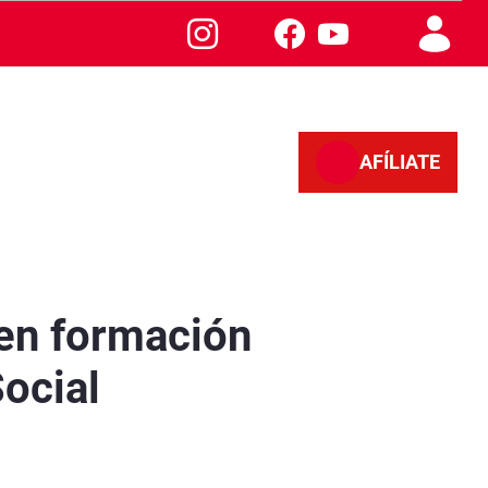
AFÍLIATE
go Social - Sevilla
 en formación
Social