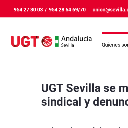
Skip to Main Content
954 27 30 03
/
954 28 64 69/70
union@sevilla.
Quienes s
UGT Sevilla se moviliza contra el recorte en f
UGT Sevilla se m
sindical y denun