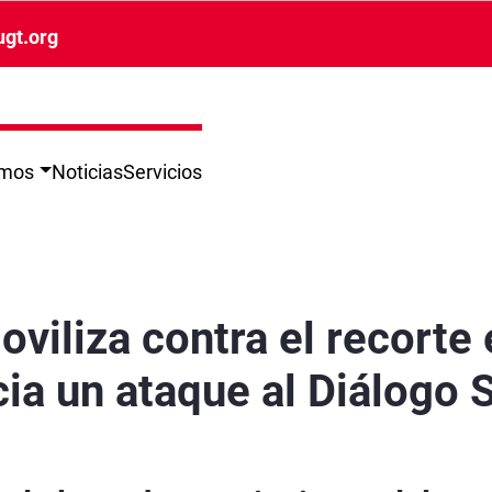
ugt.org
omos
Noticias
Servicios
ormación sindical y denuncia un ataque al Diálo
oviliza contra el recorte
cia un ataque al Diálogo 