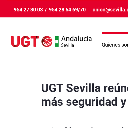
Skip to Main Content
954 27 30 03
/
954 28 64 69/70
union@sevilla.
Quienes s
UGT Sevilla reúne a más de 600 delegados para
UGT Sevilla reún
más seguridad y 