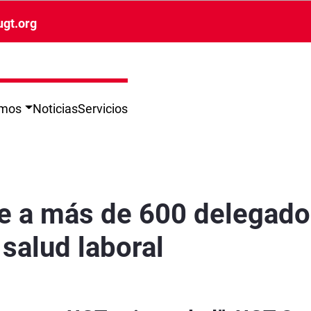
ugt.org
omos
Noticias
Servicios
 exigir más seguridad y salud laboral - Sevil
e a más de 600 delegados
salud laboral