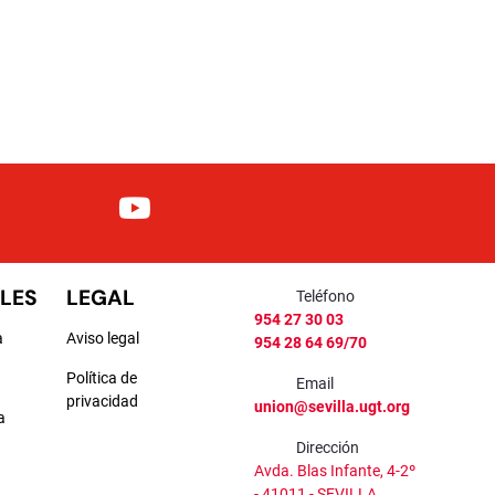
LES
LEGAL
Teléfono
954 27 30 03
a
Aviso legal
954 28 64 69/70
Política de
Email
privacidad
union@sevilla.ugt.org
a
Dirección
a
Avda. Blas Infante, 4-2º
- 41011 - SEVILLA