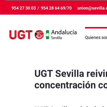
Skip to Main Content
954 27 30 03
/
954 28 64 69/70
union@sevilla.
Quienes s
UGT Sevilla reivindica la igualdad real en una
UGT Sevilla reivi
concentración c