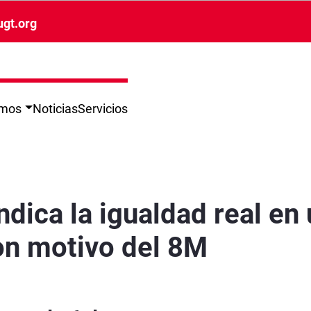
ugt.org
omos
Noticias
Servicios
 concentración con motivo del 8M - Sevilla
ndica la igualdad real en
on motivo del 8M