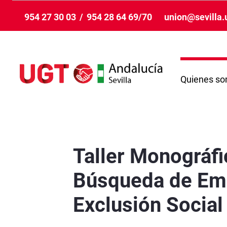
Skip to Main Content
954 27 30 03
/
954 28 64 69/70
union@sevilla.
Quienes s
Taller Monográfico de Alfabetización Básica D
Taller Monográfi
Búsqueda de Emp
Exclusión Social