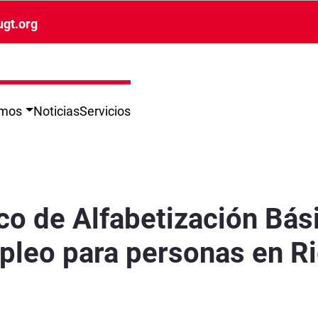
ugt.org
omos
Noticias
Servicios
igital. Búsqueda de Empleo para personas en R
co de Alfabetización Bási
leo para personas en R