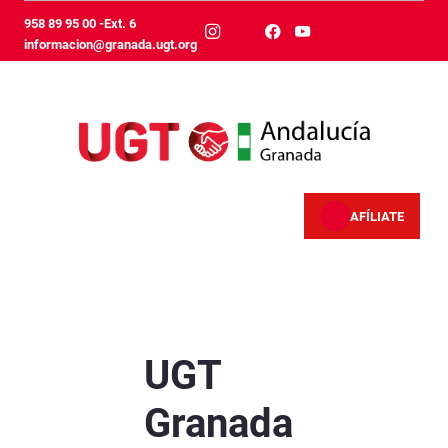
Skip to Main Content
958 89 95 00 -Ext. 6
informacion@granada.ugt.org
AFÍLIATE
UGT Granada reclama incrementos salariales m
UGT
Granada