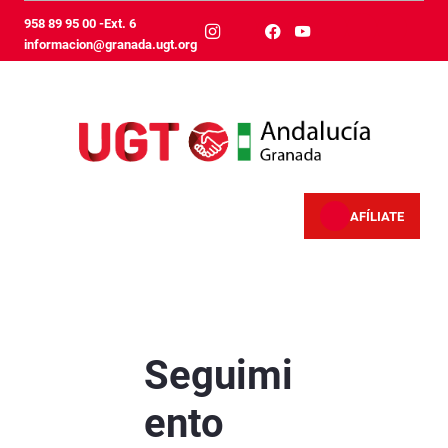
Skip to Main Content
958 89 95 00 -Ext. 6
informacion@granada.ugt.org
AFÍLIATE
Seguimiento masivo de la jornada completa d
Seguimi
ento